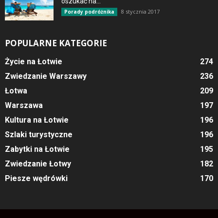
oszukać na...
8 stycznia 2017
Porady podróżnika
POPULARNE KATEGORIE
Życie na Łotwie
274
Zwiedzanie Warszawy
236
Łotwa
209
Warszawa
197
Kultura na Łotwie
196
Szlaki turystyczne
196
Zabytki na Łotwie
195
Zwiedzanie Łotwy
182
Piesze wędrówki
170