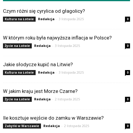
Czym różni się cyrylica od głagolicy?
Redakcja
-
3 listopada 2025
Kultura na Łotwie
0
W którym roku była najwyższa inflacja w Polsce?
Redakcja
-
3 listopada 2025
Życie na Łotwie
0
Jakie słodycze kupić na Litwie?
Redakcja
-
3 listopada 2025
Kultura na Łotwie
0
W jakim kraju jest Morze Czarne?
Redakcja
-
2 listopada 2025
Życie na Łotwie
0
Ile kosztuje wejście do zamku w Warszawie?
Redakcja
-
2 listopada 2025
Zabytki w Warszawie
0