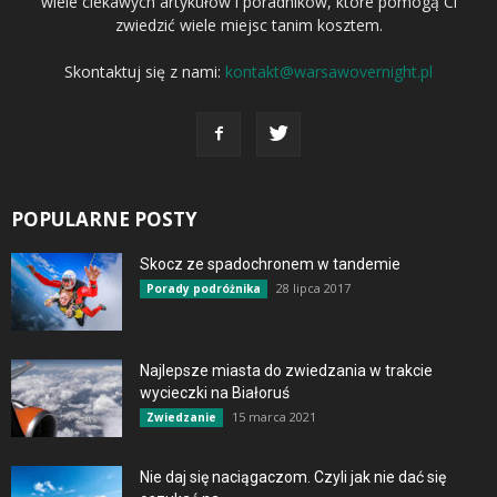
wiele ciekawych artykułów i poradników, które pomogą Ci
zwiedzić wiele miejsc tanim kosztem.
Skontaktuj się z nami:
kontakt@warsawovernight.pl
POPULARNE POSTY
Skocz ze spadochronem w tandemie
28 lipca 2017
Porady podróżnika
Najlepsze miasta do zwiedzania w trakcie
wycieczki na Białoruś
15 marca 2021
Zwiedzanie
Nie daj się naciągaczom. Czyli jak nie dać się