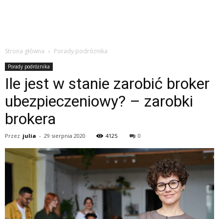
Strona główna
Porady podróżnika
Porady podróżnika
Ile jest w stanie zarobić broker
ubezpieczeniowy? – zarobki
brokera
Przez
julia
-
29 sierpnia 2020
4125
0