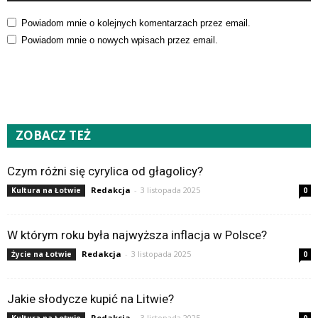
Powiadom mnie o kolejnych komentarzach przez email.
Powiadom mnie o nowych wpisach przez email.
ZOBACZ TEŻ
Czym różni się cyrylica od głagolicy?
Redakcja
-
3 listopada 2025
Kultura na Łotwie
0
W którym roku była najwyższa inflacja w Polsce?
Redakcja
-
3 listopada 2025
Życie na Łotwie
0
Jakie słodycze kupić na Litwie?
Redakcja
-
3 listopada 2025
Kultura na Łotwie
0