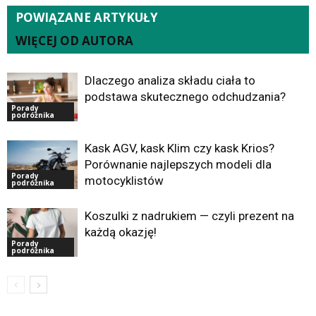
POWIĄZANE ARTYKUŁY
WIĘCEJ OD AUTORA
Dlaczego analiza składu ciała to
podstawa skutecznego odchudzania?
Porady
podróżnika
Kask AGV, kask Klim czy kask Krios?
Porównanie najlepszych modeli dla
Porady
motocyklistów
podróżnika
Koszulki z nadrukiem — czyli prezent na
każdą okazję!
Porady
podróżnika