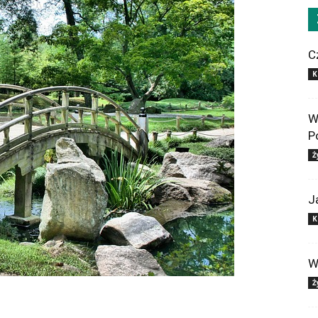
C
K
W
P
Ż
J
K
W
Ż