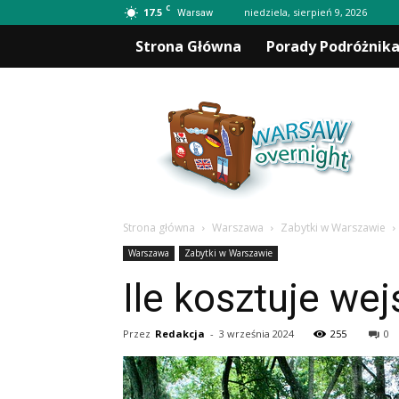
C
17.5
niedziela, sierpień 9, 2026
Warsaw
Strona Główna
Porady Podróżnik
Warsawovernight.pl
Strona główna
Warszawa
Zabytki w Warszawie
Warszawa
Zabytki w Warszawie
Ile kosztuje we
Przez
Redakcja
-
3 września 2024
255
0