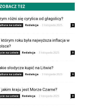
ZOBACZ TEŻ
zym różni się cyrylica od głagolicy?
Redakcja
-
3 listopada 2025
ultura na Łotwie
0
 którym roku była najwyższa inflacja w
olsce?
Redakcja
-
3 listopada 2025
ycie na Łotwie
0
akie słodycze kupić na Litwie?
Redakcja
-
3 listopada 2025
ultura na Łotwie
0
 jakim kraju jest Morze Czarne?
Redakcja
-
2 listopada 2025
ycie na Łotwie
0