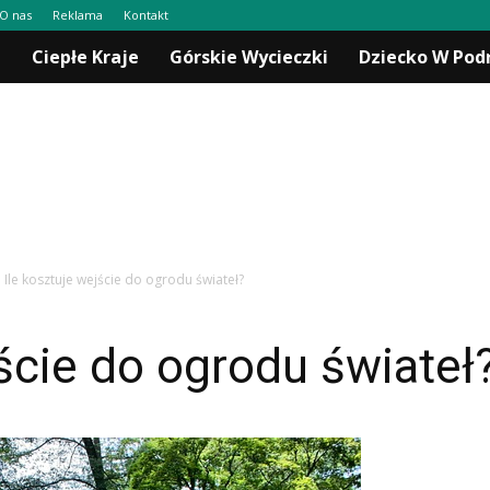
O nas
Reklama
Kontakt
a
Ciepłe Kraje
Górskie Wycieczki
Dziecko W Pod
Ile kosztuje wejście do ogrodu świateł?
jście do ogrodu świateł