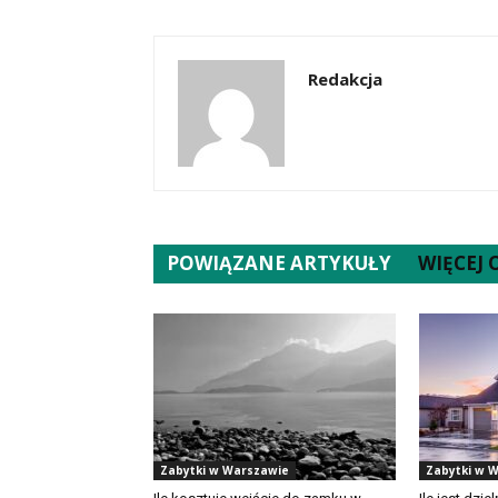
Redakcja
POWIĄZANE ARTYKUŁY
WIĘCEJ
Zabytki w Warszawie
Zabytki w 