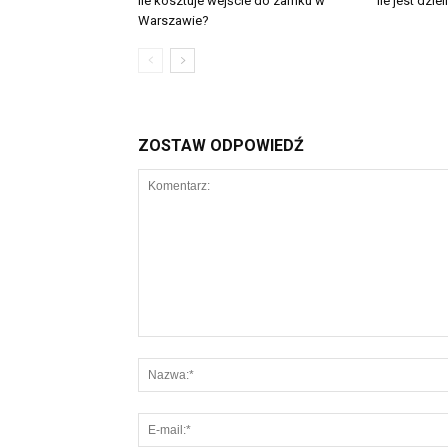
Ile kosztuje wejście do zamku w
Ile jest dzi
Warszawie?
ZOSTAW ODPOWIEDŹ