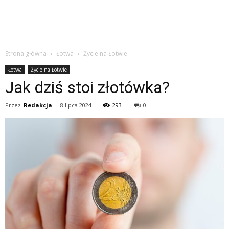
Strona główna
Łotwa
Życie na Łotwie
Łotwa
Życie na Łotwie
Jak dziś stoi złotówka?
Przez
Redakcja
-
8 lipca 2024
293
0