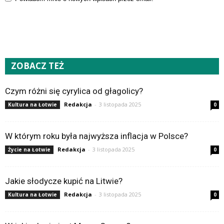
ZOBACZ TEŻ
Czym różni się cyrylica od głagolicy?
Redakcja
-
3 listopada 2025
Kultura na Łotwie
0
W którym roku była najwyższa inflacja w Polsce?
Redakcja
-
3 listopada 2025
Życie na Łotwie
0
Jakie słodycze kupić na Litwie?
Redakcja
-
3 listopada 2025
Kultura na Łotwie
0