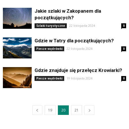
Jakie szlaki w Zakopanem dla
początkujących?
22 listopada 2024
Szlaki turystyczne
0
Gdzie w Tatry dla początkujących?
22 listopada 2024
Piesze wędrówki
0
Gdzie znajduje się przełęcz Krowiarki?
19 listopada 2024
Piesze wędrówki
0
19
20
21