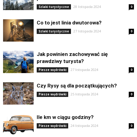
28 listopada 2024
Szlaki turystyczne
0
Co to jest linia dwutorowa?
27 listopada 2024
Szlaki turystyczne
0
Jak powinien zachowywać się
prawdziwy turysta?
27 listopada 2024
Piesze wędrówki
0
Czy Rysy są dla początkujących?
25 listopada 2024
Piesze wędrówki
0
Ile km w ciągu godziny?
24 listopada 2024
Piesze wędrówki
0