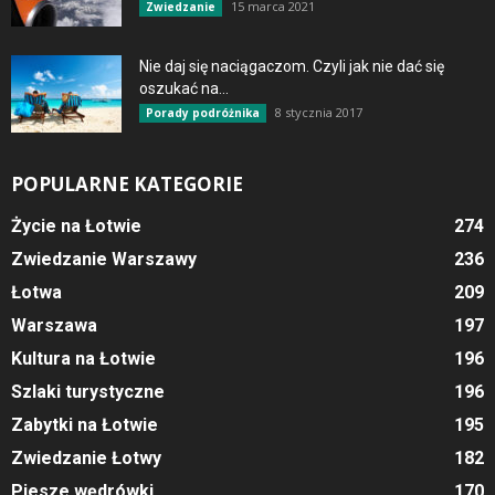
15 marca 2021
Zwiedzanie
Nie daj się naciągaczom. Czyli jak nie dać się
oszukać na...
8 stycznia 2017
Porady podróżnika
POPULARNE KATEGORIE
Życie na Łotwie
274
Zwiedzanie Warszawy
236
Łotwa
209
Warszawa
197
Kultura na Łotwie
196
Szlaki turystyczne
196
Zabytki na Łotwie
195
Zwiedzanie Łotwy
182
Piesze wędrówki
170