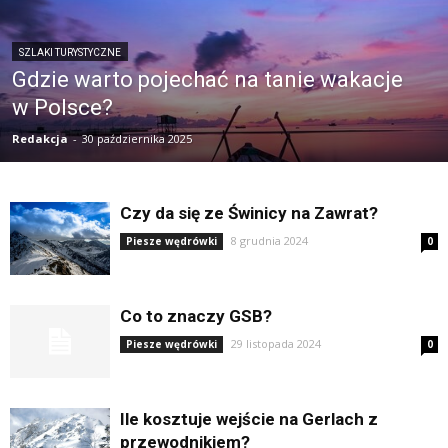
SZLAKI TURYSTYCZNE
Gdzie warto pojechać na tanie wakacje
w Polsce?
Redakcja
-
30 października 2025
Czy da się ze Świnicy na Zawrat?
8 grudnia 2024
Piesze wędrówki
0
Co to znaczy GSB?
29 listopada 2024
Piesze wędrówki
0
Ile kosztuje wejście na Gerlach z
przewodnikiem?