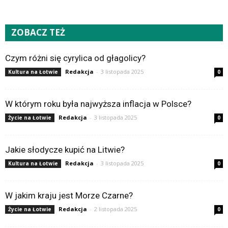
ZOBACZ TEŻ
Czym różni się cyrylica od głagolicy?
Redakcja
-
3 listopada 2025
Kultura na Łotwie
0
W którym roku była najwyższa inflacja w Polsce?
Redakcja
-
3 listopada 2025
Życie na Łotwie
0
Jakie słodycze kupić na Litwie?
Redakcja
-
3 listopada 2025
Kultura na Łotwie
0
W jakim kraju jest Morze Czarne?
Redakcja
-
2 listopada 2025
Życie na Łotwie
0