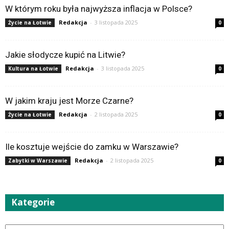
W którym roku była najwyższa inflacja w Polsce?
Redakcja
-
3 listopada 2025
Życie na Łotwie
0
Jakie słodycze kupić na Litwie?
Redakcja
-
3 listopada 2025
Kultura na Łotwie
0
W jakim kraju jest Morze Czarne?
Redakcja
-
2 listopada 2025
Życie na Łotwie
0
Ile kosztuje wejście do zamku w Warszawie?
Redakcja
-
2 listopada 2025
Zabytki w Warszawie
0
Kategorie
Kategorie