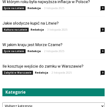
W którym roku była najwyższa inflacja w Polsce?
Redakcja
-
3 listopada 2025
Życie na Łotwie
0
Jakie słodycze kupić na Litwie?
Redakcja
-
3 listopada 2025
Kultura na Łotwie
0
W jakim kraju jest Morze Czarne?
Redakcja
-
2 listopada 2025
Życie na Łotwie
0
Ile kosztuje wejście do zamku w Warszawie?
Redakcja
-
2 listopada 2025
Zabytki w Warszawie
0
Kategorie
Kategorie