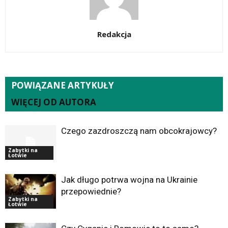
Redakcja
POWIĄZANE ARTYKUŁY
WIĘCEJ OD AUTORA
Czego zazdroszczą nam obcokrajowcy?
Zabytki na
Łotwie
Jak długo potrwa wojna na Ukrainie
przepowiednie?
Zabytki na
Łotwie