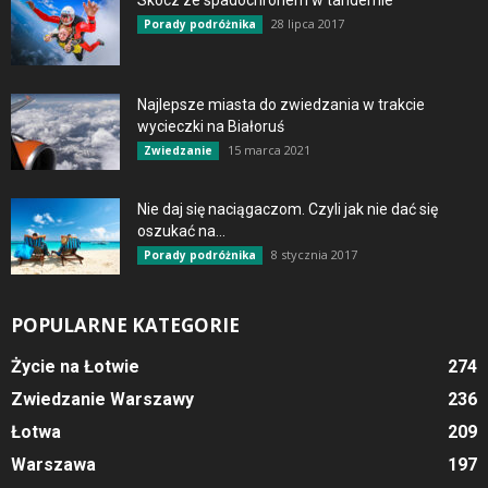
Skocz ze spadochronem w tandemie
28 lipca 2017
Porady podróżnika
Najlepsze miasta do zwiedzania w trakcie
wycieczki na Białoruś
15 marca 2021
Zwiedzanie
Nie daj się naciągaczom. Czyli jak nie dać się
oszukać na...
8 stycznia 2017
Porady podróżnika
POPULARNE KATEGORIE
Życie na Łotwie
274
Zwiedzanie Warszawy
236
Łotwa
209
Warszawa
197