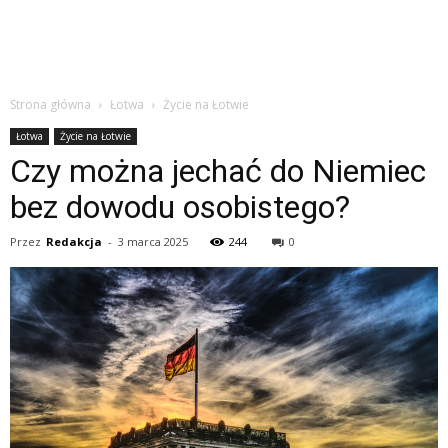
Strona główna
Łotwa
Życie na Łotwie
Łotwa
Życie na Łotwie
Czy można jechać do Niemiec
bez dowodu osobistego?
Przez
Redakcja
-
3 marca 2025
244
0