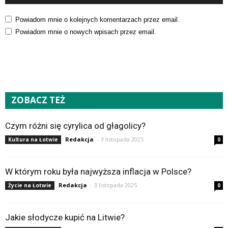
Powiadom mnie o kolejnych komentarzach przez email.
Powiadom mnie o nowych wpisach przez email.
ZOBACZ TEŻ
Czym różni się cyrylica od głagolicy?
Redakcja
-
3 listopada 2025
Kultura na Łotwie
0
W którym roku była najwyższa inflacja w Polsce?
Redakcja
-
3 listopada 2025
Życie na Łotwie
0
Jakie słodycze kupić na Litwie?