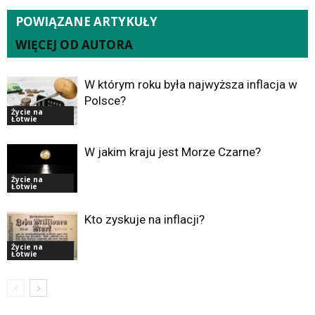
POWIĄZANE ARTYKUŁY
WIĘCEJ OD AUTORA
W którym roku była najwyższa inflacja w
Polsce?
Życie na
Łotwie
W jakim kraju jest Morze Czarne?
Życie na
Łotwie
Kto zyskuje na inflacji?
Życie na
Łotwie