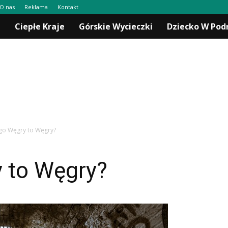
O nas
Reklama
Kontakt
a
Ciepłe Kraje
Górskie Wycieczki
Dziecko W Pod
go Węgry to Węgry?
 to Węgry?