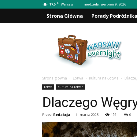
C
17.5
niedziela, sierpień 9, 2026
Warsaw
Strona Główna
Porady Podróżnik
Warsawovernight.pl
Strona główna
Łotwa
Kultura na Łotwie
Dlacze
Łotwa
Kultura na Łotwie
Dlaczego Węgry
Przez
Redakcja
-
11 marca 2025
191
0