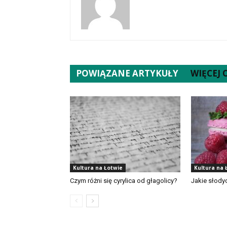
POWIĄZANE ARTYKUŁY
WIĘCEJ
Kultura na Łotwie
Kultura na 
Czym różni się cyrylica od głagolicy?
Jakie słody