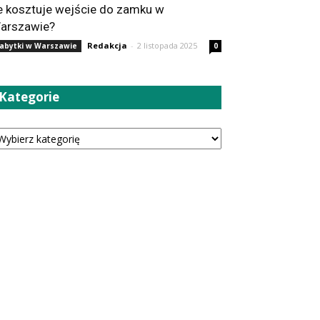
le kosztuje wejście do zamku w
arszawie?
Redakcja
-
2 listopada 2025
abytki w Warszawie
0
Kategorie
tegorie