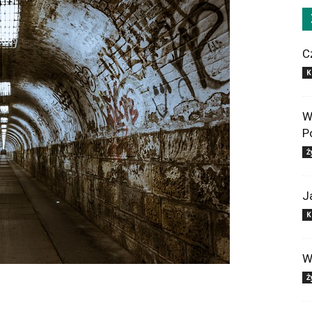
C
K
W
P
Ż
J
K
W
Ż