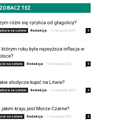
ZOBACZ TEŻ
zym różni się cyrylica od głagolicy?
Redakcja
-
3 listopada 2025
ultura na Łotwie
0
 którym roku była najwyższa inflacja w
olsce?
Redakcja
-
3 listopada 2025
ycie na Łotwie
0
akie słodycze kupić na Litwie?
Redakcja
-
3 listopada 2025
ultura na Łotwie
0
 jakim kraju jest Morze Czarne?
Redakcja
-
2 listopada 2025
ycie na Łotwie
0