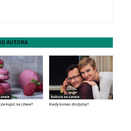
 OD AUTORA
Łotwie
Kultura na Łotwie
cze kupić na Litwie?
Kiedy koniec drożyzny?