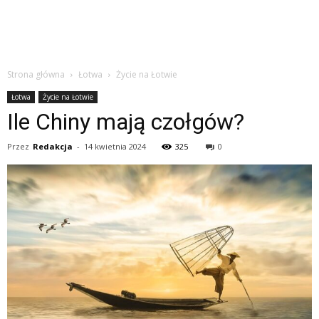
Strona główna
Łotwa
Życie na Łotwie
Łotwa
Życie na Łotwie
Ile Chiny mają czołgów?
Przez
Redakcja
-
14 kwietnia 2024
325
0