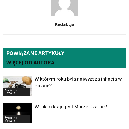
Redakcja
POWIĄZANE ARTYKUŁY
WIĘCEJ OD AUTORA
W którym roku była najwyższa inflacja w
Polsce?
Życie na
Łotwie
W jakim kraju jest Morze Czarne?
Życie na
Łotwie