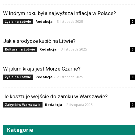
W którym roku była najwyższa inflacja w Polsce?
Redakcja
-
3 listopada 2025
Życie na Łotwie
0
Jakie słodycze kupić na Litwie?
Redakcja
-
3 listopada 2025
Kultura na Łotwie
0
W jakim kraju jest Morze Czarne?
Redakcja
-
2 listopada 2025
Życie na Łotwie
0
Ile kosztuje wejście do zamku w Warszawie?
Redakcja
-
2 listopada 2025
Zabytki w Warszawie
0
Kategorie