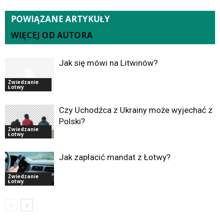
POWIĄZANE ARTYKUŁY
WIĘCEJ OD AUTORA
Jak się mówi na Litwinów?
Zwiedzanie
Łotwy
Czy Uchodźca z Ukrainy może wyjechać z
Polski?
Zwiedzanie
Łotwy
Jak zapłacić mandat z Łotwy?
Zwiedzanie
Łotwy