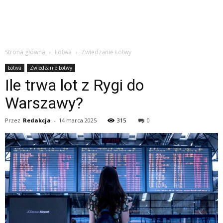
Strona główna
Łotwa
Zwiedzanie Łotwy
Łotwa
Zwiedzanie Łotwy
Ile trwa lot z Rygi do
Warszawy?
Przez
Redakcja
-
14 marca 2025
315
0