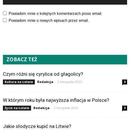
Powiadom mnie o kolejnych komentarzach przez email.
Powiadom mnie o nowych wpisach przez email.
ZOBACZ TEŻ
Czym różni się cyrylica od głagolicy?
Redakcja
-
3 listopada 2025
Kultura na Łotwie
0
W którym roku była najwyższa inflacja w Polsce?
Redakcja
-
3 listopada 2025
Życie na Łotwie
0
Jakie słodycze kupić na Litwie?