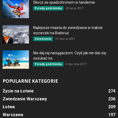
Skocz ze spadochronem w tandemie
28 lipca 2017
Porady podróżnika
Najlepsze miasta do zwiedzania w trakcie
wycieczki na Białoruś
15 marca 2021
Zwiedzanie
Nie daj się naciągaczom. Czyli jak nie dać się
oszukać na...
8 stycznia 2017
Porady podróżnika
POPULARNE KATEGORIE
Życie na Łotwie
274
Zwiedzanie Warszawy
236
Łotwa
209
Warszawa
197