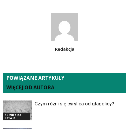
Redakcja
POWIĄZANE ARTYKUŁY
WIĘCEJ OD AUTORA
Czym różni się cyrylica od głagolicy?
Kultura na
Łotwie