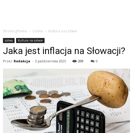
Strona główna
Łotwa
Kultura na Łotwie
Łotwa
Kultura na Łotwie
Jaka jest inflacja na Słowacji?
Przez
Redakcja
-
3 października 2025
209
0