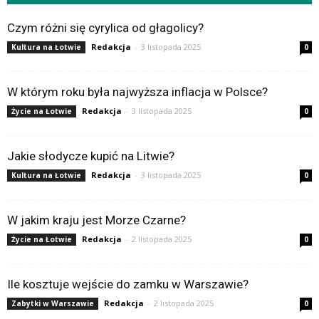
Czym różni się cyrylica od głagolicy?
Redakcja
-
3 listopada 2025
Kultura na Łotwie
0
W którym roku była najwyższa inflacja w Polsce?
Redakcja
-
3 listopada 2025
Życie na Łotwie
0
Jakie słodycze kupić na Litwie?
Redakcja
-
3 listopada 2025
Kultura na Łotwie
0
W jakim kraju jest Morze Czarne?
Redakcja
-
2 listopada 2025
Życie na Łotwie
0
Ile kosztuje wejście do zamku w Warszawie?
Redakcja
-
2 listopada 2025
Zabytki w Warszawie
0