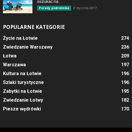
oszukać na...
8 stycznia 2017
Porady podróżnika
POPULARNE KATEGORIE
Życie na Łotwie
274
Zwiedzanie Warszawy
236
Łotwa
209
Warszawa
197
Kultura na Łotwie
196
Szlaki turystyczne
196
Zabytki na Łotwie
195
Zwiedzanie Łotwy
182
Piesze wędrówki
170