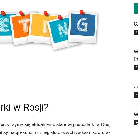
C
K
W
P
Ż
J
K
rki w Rosji?
W
Ż
rzyjrzymy się aktualnemu stanowi gospodarki w Rosji.
t sytuacji ekonomicznej, kluczowych wskaźników oraz