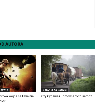
 OD AUTORA
Łotwie
Zabytki na Łotwie
otrwa wojna na Ukrainie
Czy Cyganie i Romowie to to samo?
nie?