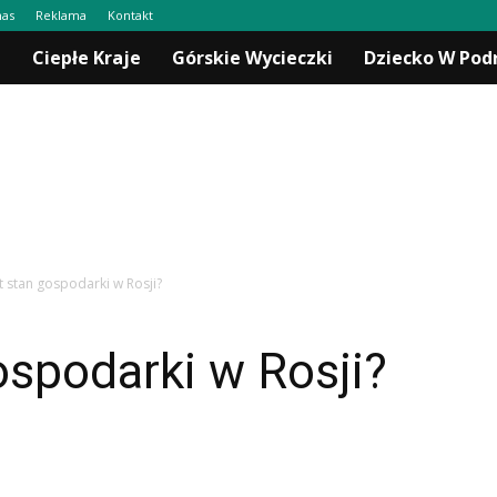
nas
Reklama
Kontakt
a
Ciepłe Kraje
Górskie Wycieczki
Dziecko W Pod
st stan gospodarki w Rosji?
gospodarki w Rosji?