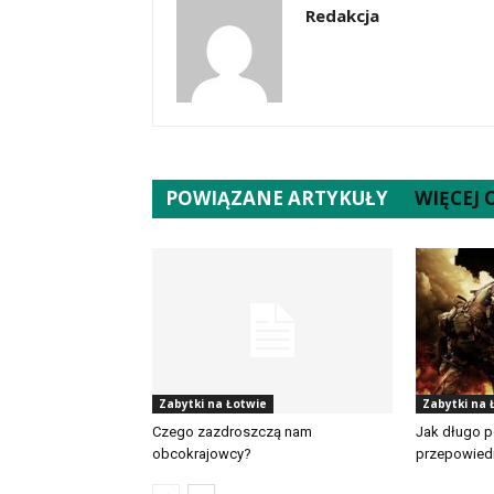
Redakcja
POWIĄZANE ARTYKUŁY
WIĘCEJ
Zabytki na Łotwie
Zabytki na 
Czego zazdroszczą nam
Jak długo p
obcokrajowcy?
przepowied