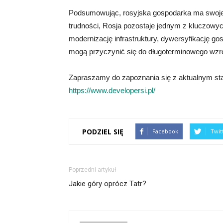
Podsumowując, rosyjska gospodarka ma swoje 
trudności, Rosja pozostaje jednym z kluczowy
modernizację infrastruktury, dywersyfikację g
mogą przyczynić się do długoterminowego wzros
Zapraszamy do zapoznania się z aktualnym sta
https://www.developersi.pl/
PODZIEL SIĘ
Facebook
Twit
Poprzedni artykuł
Jakie góry oprócz Tatr?