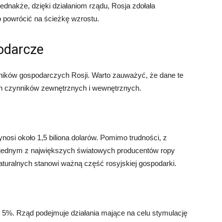
Jednakże, dzięki działaniom rządu, Rosja zdołała
o powrócić na ścieżkę wzrostu.
odarcze
ników gospodarczych Rosji. Warto zauważyć, że dane te
h czynników zewnętrznych i wewnętrznych.
si około 1,5 biliona dolarów. Pomimo trudności, z
je jednym z największych światowych producentów ropy
turalnych stanowi ważną część rosyjskiej gospodarki.
 5%. Rząd podejmuje działania mające na celu stymulację