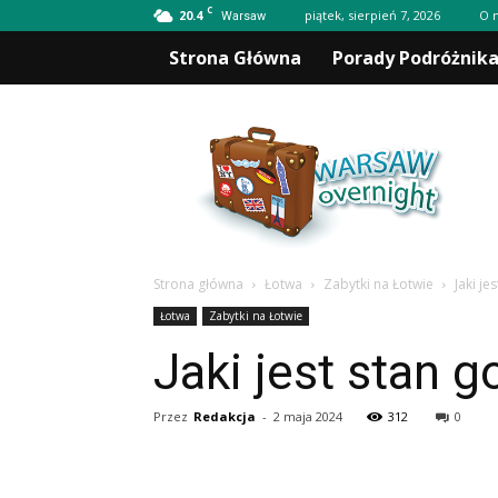
C
20.4
piątek, sierpień 7, 2026
O 
Warsaw
Strona Główna
Porady Podróżnik
Warsawovernight.pl
Strona główna
Łotwa
Zabytki na Łotwie
Jaki je
Łotwa
Zabytki na Łotwie
Jaki jest stan 
Przez
Redakcja
-
2 maja 2024
312
0