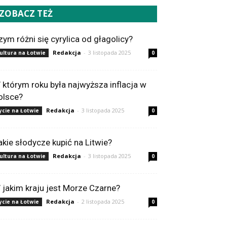
ZOBACZ TEŻ
zym różni się cyrylica od głagolicy?
Redakcja
-
3 listopada 2025
ultura na Łotwie
0
 którym roku była najwyższa inflacja w
olsce?
Redakcja
-
3 listopada 2025
ycie na Łotwie
0
akie słodycze kupić na Litwie?
Redakcja
-
3 listopada 2025
ultura na Łotwie
0
 jakim kraju jest Morze Czarne?
Redakcja
-
2 listopada 2025
ycie na Łotwie
0