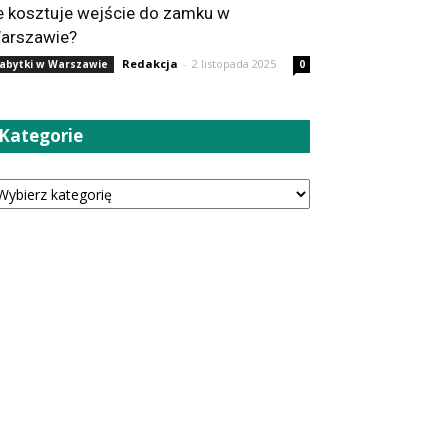
le kosztuje wejście do zamku w
arszawie?
Redakcja
-
2 listopada 2025
abytki w Warszawie
0
Kategorie
tegorie