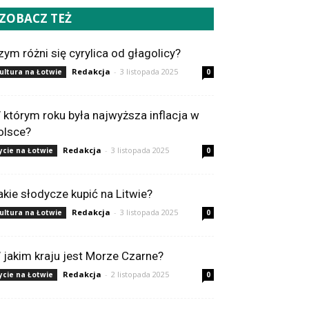
ZOBACZ TEŻ
zym różni się cyrylica od głagolicy?
Redakcja
-
3 listopada 2025
ultura na Łotwie
0
 którym roku była najwyższa inflacja w
olsce?
Redakcja
-
3 listopada 2025
ycie na Łotwie
0
akie słodycze kupić na Litwie?
Redakcja
-
3 listopada 2025
ultura na Łotwie
0
 jakim kraju jest Morze Czarne?
Redakcja
-
2 listopada 2025
ycie na Łotwie
0