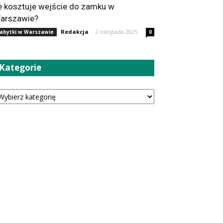
le kosztuje wejście do zamku w
arszawie?
Redakcja
-
2 listopada 2025
abytki w Warszawie
0
Kategorie
tegorie