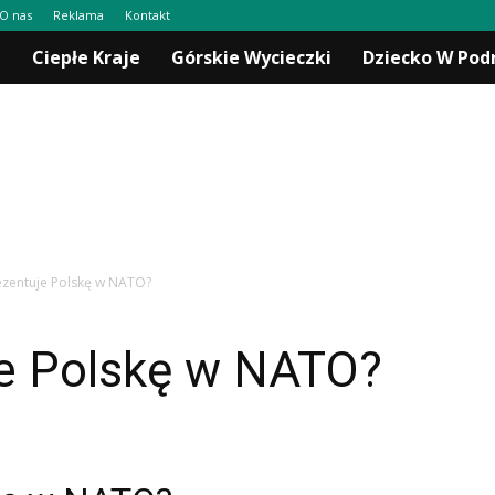
O nas
Reklama
Kontakt
a
Ciepłe Kraje
Górskie Wycieczki
Dziecko W Pod
ezentuje Polskę w NATO?
je Polskę w NATO?