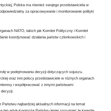
tyckiej, Polska ma również swojego przedstawiciela w
dpowiedzialny za opracowywanie i monitorowanie polityki
rganach NATO, takich jak Komitet Polityczny i Komitet
anie koordynować działania państw członkowskich i
rolę w podejmowaniu decyzji dotyczących sojuszu.
ckiej oraz inni polscy przedstawiciele w różnych organach
interesy i współpracować z innymi państwami
decyzji.
Państwu najbardziej aktualnych informacji na temat
e ten artykuł pomoże Państwu lepiej zrozumieć tę kwestię.