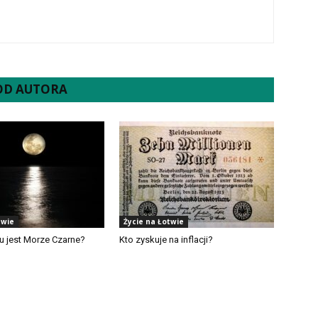
 OD AUTORA
twie
Życie na Łotwie
ju jest Morze Czarne?
Kto zyskuje na inflacji?