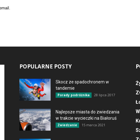
email.
POPULARNE POSTY
P
Skocz ze spadochronem w
Ż
tandemie
Z
28 lipca 2017
Porady podróżnika
Ł
W
Najlepsze miasta do zwiedzania
w trakcie wycieczki na Białoruś
K
15 marca 2021
Zwiedzanie
S
Z