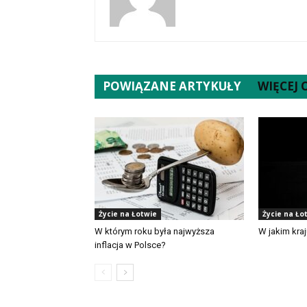
POWIĄZANE ARTYKUŁY
WIĘCEJ
Życie na Łotwie
Życie na Ło
W którym roku była najwyższa
W jakim kra
inflacja w Polsce?