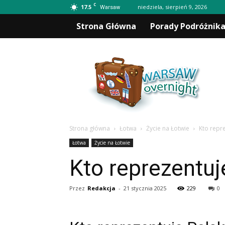
C
17.5
niedziela, sierpień 9, 2026
Warsaw
Strona Główna
Porady Podróżnik
Warsawovernight.pl
Strona główna
Łotwa
Życie na Łotwie
Kto repr
Łotwa
Życie na Łotwie
Kto reprezentu
Przez
Redakcja
-
21 stycznia 2025
229
0