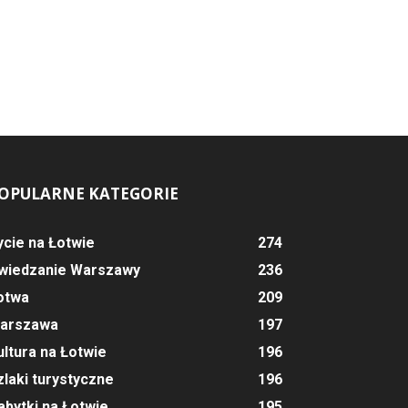
OPULARNE KATEGORIE
ycie na Łotwie
274
wiedzanie Warszawy
236
otwa
209
arszawa
197
ultura na Łotwie
196
zlaki turystyczne
196
abytki na Łotwie
195