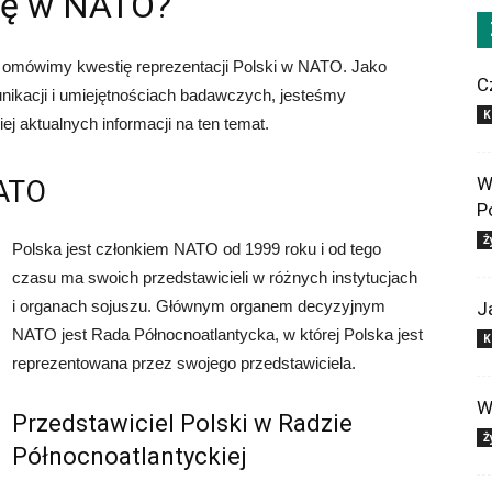
skę w NATO?
omówimy kwestię reprezentacji Polski w NATO. Jako
C
unikacji i umiejętnościach badawczych, jesteśmy
K
j aktualnych informacji na ten temat.
W
NATO
P
Ż
Polska jest członkiem NATO od 1999 roku i od tego
czasu ma swoich przedstawicieli w różnych instytucjach
i organach sojuszu. Głównym organem decyzyjnym
J
NATO jest Rada Północnoatlantycka, w której Polska jest
K
reprezentowana przez swojego przedstawiciela.
W
Przedstawiciel Polski w Radzie
Ż
Północnoatlantyckiej