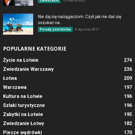
15 marca 2021
Zwiedzanie
Nie daj się naciągaczom. Czyli jak nie dać się
oszukać na...
8 stycznia 2017
Porady podróżnika
POPULARNE KATEGORIE
Życie na Łotwie
274
Zwiedzanie Warszawy
236
Łotwa
209
Warszawa
197
Kultura na Łotwie
196
Szlaki turystyczne
196
Zabytki na Łotwie
195
Zwiedzanie Łotwy
182
Piesze wędrówki
170