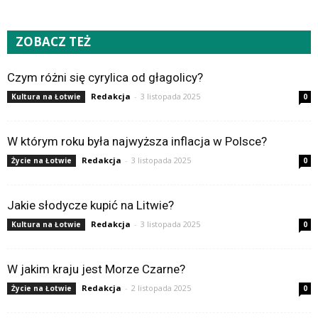
ZOBACZ TEŻ
Czym różni się cyrylica od głagolicy?
Redakcja
-
3 listopada 2025
Kultura na Łotwie
0
W którym roku była najwyższa inflacja w Polsce?
Redakcja
-
3 listopada 2025
Życie na Łotwie
0
Jakie słodycze kupić na Litwie?
Redakcja
-
3 listopada 2025
Kultura na Łotwie
0
W jakim kraju jest Morze Czarne?
Redakcja
-
2 listopada 2025
Życie na Łotwie
0